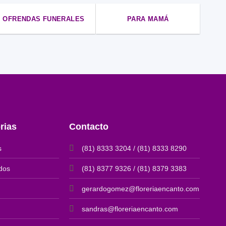
OFRENDAS FUNERALES
PARA MAMÁ
rias
Contacto
s
(81) 8333 3204 / (81) 8333 8290
dos
(81) 8377 9326 / (81) 8379 3383
gerardogomez@floreriaencanto.com
sandras@floreriaencanto.com