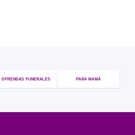
ARRE
Bouq
$
850
OFRENDAS FUNERALES
PARA MAMÁ