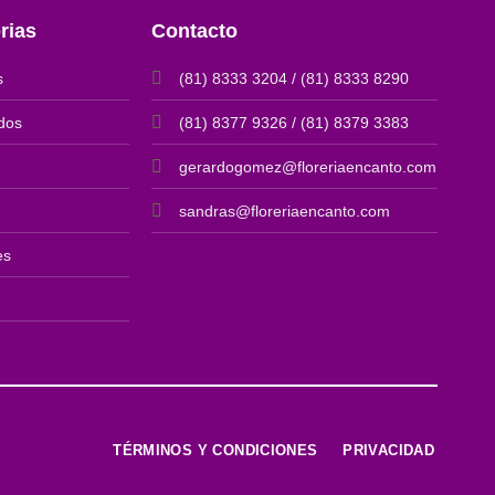
rias
Contacto
s
(81) 8333 3204 / (81) 8333 8290
dos
(81) 8377 9326 / (81) 8379 3383
gerardogomez@floreriaencanto.com
sandras@floreriaencanto.com
es
TÉRMINOS Y CONDICIONES
PRIVACIDAD