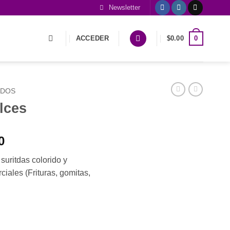
Newsletter
0
ACCEDER
$
0.00
ADOS
lces
El
0
precio
suritdas colorido y
actual
iales (Frituras, gomitas,
es:
0.
$1,650.00.