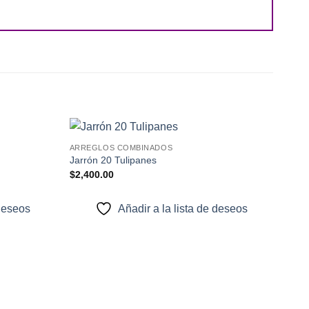
+
ARREGLOS COMBINADOS
Añadir
Añadir
Jarrón 20 Tulipanes
a la
a la
$
2,400.00
lista de
lista de
deseos
deseos
 deseos
Añadir a la lista de deseos
+