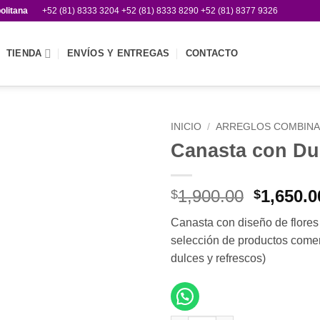
olitana
+52 (81) 8333 3204 +52 (81) 8333 8290 +52 (81) 8377 9326
TIENDA
ENVÍOS Y ENTREGAS
CONTACTO
INICIO
/
ARREGLOS COMBIN
Canasta con Du
Añadir
a la
lista de
El
1,900.00
1,650.0
$
$
deseos
precio
Canasta con diseño de flores 
original
selección de productos comerc
era:
dulces y refrescos)
$1,900.0