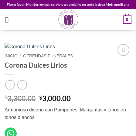
Saltar
Florerías en Monterrey con servicio a domicilio en toda la área Metropolitana
al
contenido
0
INICIO
/
OFRENDAS FUNERALES
Añadir
Corona Dulces Lirios
a la
lista de
deseos
El
El
3,000.00
$
$
3,300.00
precio
precio
Armonioso diseño con Pompones, Margaritas y Lirios en
original
actual
tonos blancos
era:
es:
$3,300.00.
$3,000.00.