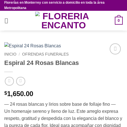
Florerías en Monterrey con servicio a domicilio en toda la área
Saltar
Metropolitana
al
contenido
0
INICIO
/
OFRENDAS FUNERALES
Añadir
Espiral 24 Rosas Blancas
a la
lista de
deseos
1,650.00
$
— 24 rosas blancas y lirios sobre base de follaje fino —
Un homenaje sereno y lleno de luz. Este arreglo expresa
respeto, gratitud y despedida con la elegancia del blanco y
la pureza de cada flor. Ideal para acompañar con dignidad