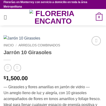
Florerías en Monterrey con servicio a domicilio en toda la área
Saltar
Metropolitana
al
contenido
0
INICIO
/
ARREGLOS COMBINADOS
Añadir
Jarrón 10 Girasoles
a la
lista de
deseos
1,500.00
$
— Girasoles y flores amarillas en jarrón de vidrio —
Un arreglo lleno de luz y alegría, con 10 girasoles
acompañados de flores en tonos amarillos y follaje fresco.
Ideal para llenar cualquier espacio de energía positiva y