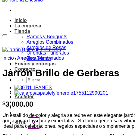
Inicio
La empresa
Tienda
Ramos y Bouquets
Arreglos Combinados
Arreglos de Rosas
Ofrendas Funerales
Inicio
/
Arreglos Combinados
Para Mamá
Envíos y entregas
Contacto
Jarrón Brillo de Gerberas
Buscar
por:
Acceder
3,000.00
$
Un estallido de color y alegría se reúne en este elegante jarr
que aportan frescura y expectativa. Su forma generosa y vibrant
0
$
0.00
Ideal para celebraciones, regalos especiales o simplemente pa