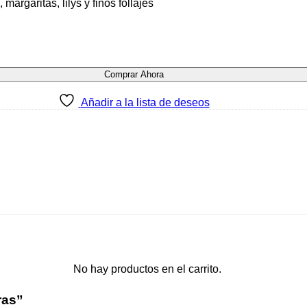
rgaritas, lilys y finos follajes
No hay productos en el carrito.
Comprar Ahora
Añadir a la lista de deseos
No hay productos en el carrito.
ras”