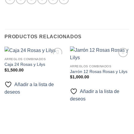
PRODUCTOS RELACIONADOS
ARREGLOS COMBINADOS
Añadir
Añadir
Caja 24 Rosas y Lilys
a la
a la
ARREGLOS COMBINADOS
$
1,500.00
lista de
lista de
Jarrón 12 Rosas Rosas y Lilys
deseos
deseos
$
1,000.00
Añadir a la lista de
Añadir a la lista de
deseos
deseos