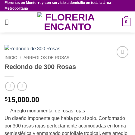
Florerías en Monterrey con servicio a domicilio en toda la área
Saltar
Metropolitana
al
contenido
0
INICIO
/
ARREGLOS DE ROSAS
Añadir
Redondo de 300 Rosas
a la
lista de
deseos
15,000.00
$
— Arreglo monumental de rosas rojas —
Un diseño imponente que habla por sí solo. Conformado
por 300 rosas rojas perfectamente acomodadas en forma
semiesférica y enmarcado por follaje tropical, este arreglo